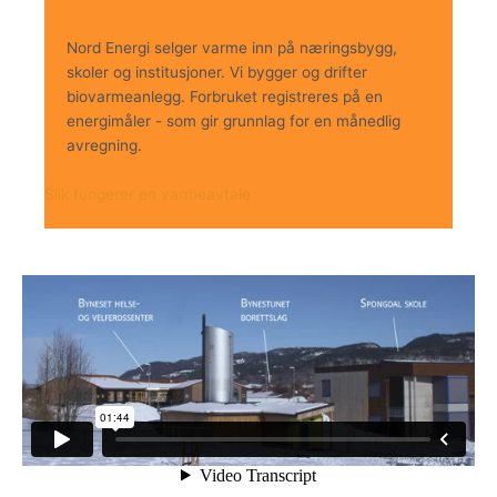
Nord Energi selger varme inn på næringsbygg,
skoler og institusjoner. Vi bygger og drifter
biovarmeanlegg. Forbruket registreres på en
energimåler - som gir grunnlag for en månedlig
avregning.
Slik fungerer en varmeavtale